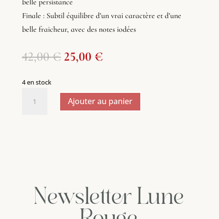
belle persistance
Finale : Subtil équilibre d’un vrai caractère et d’une
belle fraicheur, avec des notes iodées
Le
Le
42,00
€
25,00
€
prix
prix
initial
actuel
4 en stock
était :
est :
quantité
42,00 €.
25,00 €.
Ajouter au panier
de
Whisky
écossais
Finloch
Sherry
blended
70cl
40°
Newsletter Lune