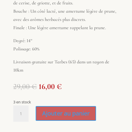
de cerise, de griotte, et de fruits.
Bouche : Un côté lacté, une amertume légère de prune,
avec des arômes herbacés plus discrets.
Finale : Une légère amertume rappelant la prune.
Degré: 14°
Polissage: 60%
Livraison gratuite sur Tarbes (65) dans un rayon de
10km
Le
Le
29,00
€
16,00
€
prix
prix
initial
actuel
3 en stock
était :
est :
quantité
29,00 €.
16,00 €.
Ajouter au panier
de
Saké
Takeno