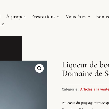
l
À propos
Prestations
Vous êtes
Bon c
ue
Liqueur de bo
Domaine de Sa
Catégorie :
Articles à la vent
Au cœur du paysage pittoresqu