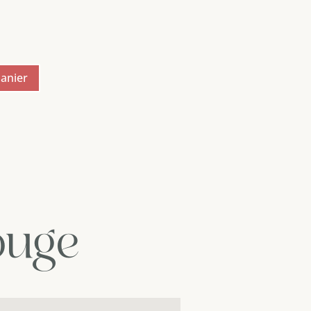
ix
tuel
 :
,00 €.
panier
ouge