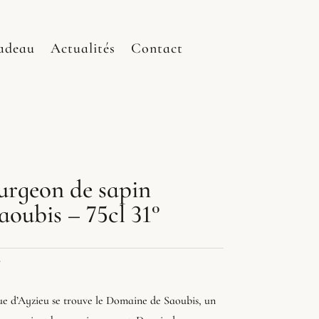
adeau
Actualités
Contact
urgeon de sapin
oubis – 75cl 31°
e
e d’Ayzieu se trouve le Domaine de Saoubis, un