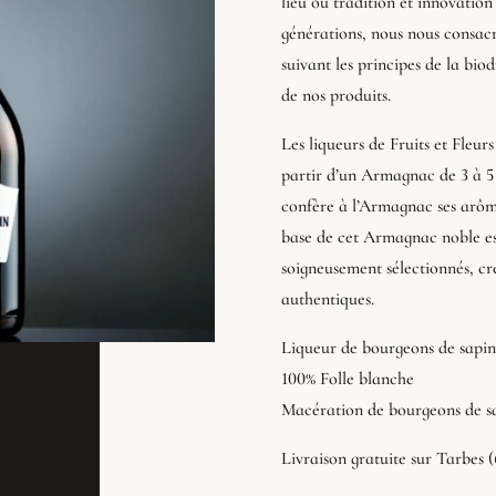
lieu où tradition et innovatio
générations, nous nous consacr
suivant les principes de la bio
de nos produits.
Les liqueurs de Fruits et Fle
partir d’un Armagnac de 3 à 5 a
confère à l’Armagnac ses arôm
base de cet Armagnac noble est 
soigneusement sélectionnés, cr
authentiques.
Liqueur de bourgeons de sapin
100% Folle blanche
Macération de bourgeons de sa
Livraison gratuite sur Tarbes