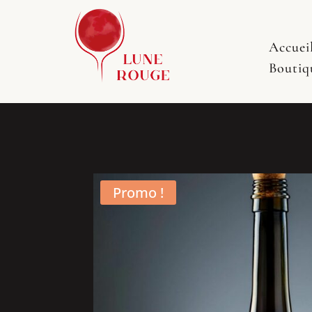
Accuei
Boutiq
Promo !