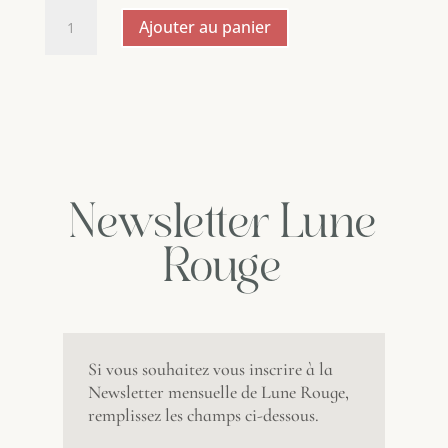
était :
est :
quantité
23,00 €.
15,00 €.
Ajouter au panier
de
Liqueur
Agrumes
l'Hédonisterie
-
70cl
20°
Newsletter Lune
Rouge
Si vous souhaitez vous inscrire à la
Newsletter mensuelle de Lune Rouge,
remplissez les champs ci-dessous.