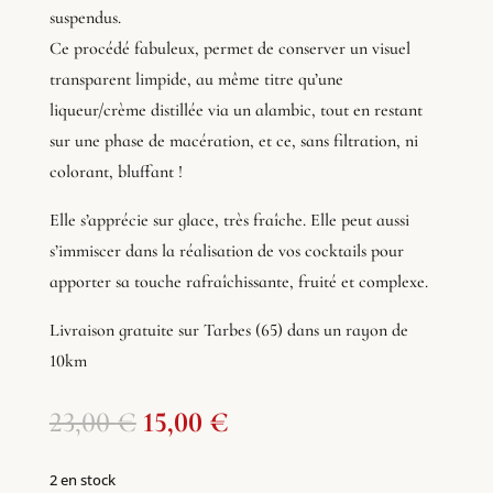
suspendus.
Ce procédé fabuleux, permet de conserver un visuel
transparent limpide, au même titre qu’une
liqueur/crème distillée via un alambic, tout en restant
sur une phase de macération, et ce, sans filtration, ni
colorant, bluffant !
Elle s’apprécie sur glace, très fraîche. Elle peut aussi
s’immiscer dans la réalisation de vos cocktails pour
apporter sa touche rafraîchissante, fruité et complexe.
Livraison gratuite sur Tarbes (65) dans un rayon de
10km
Le
Le
23,00
€
15,00
€
prix
prix
initial
actuel
2 en stock