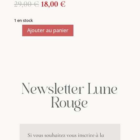
Le
Le
29,00
€
18,00
€
prix
prix
initial
actuel
1 en stock
était :
est :
Ajouter au panier
29,00 €.
18,00 €.
quantité
de
Kirsch
Distillerie
Metté
-
Alsace
Newsletter Lune
35cl
45°
Rouge
Si vous souhaitez vous inscrire à la