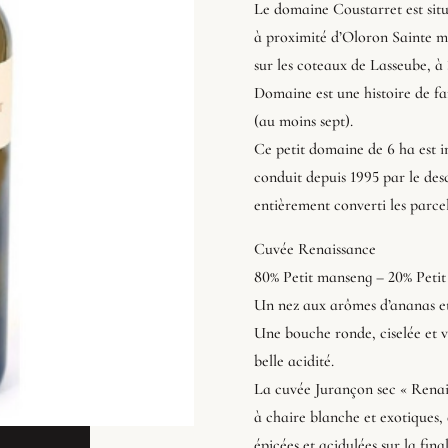
Le domaine Coustarret est situ
à proximité d’Oloron Sainte ma
sur les coteaux de Lasseube, à 
Domaine est une histoire de fa
(au moins sept).
Ce petit domaine de 6 ha est in
conduit depuis 1995 par le de
entièrement converti les parcel
Cuvée Renaissance
80% Petit manseng – 20% Petit
Un nez aux arômes d’ananas et
Une bouche ronde, ciselée et vi
belle acidité.
La cuvée Jurançon sec « Renais
à chaire blanche et exotiques
épicées et acidulées sur la final