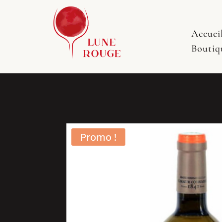
Accuei
Boutiq
Promo !