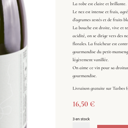
La robe est claire et brillante.
Le nez est intense et frais, agr
d’agrumes zestés et de fruits b
La bouche est droite, vive et te
acidité, on se dirige vers des n
florales. La fraîcheur est cont
gourmandise du petit-manseng 
légèrement vanillée.
On aime ce vin pour sa droiture
gourmandise.
Livraison gratuite sur Tarbes 
16,50
€
3 en stock
quantité