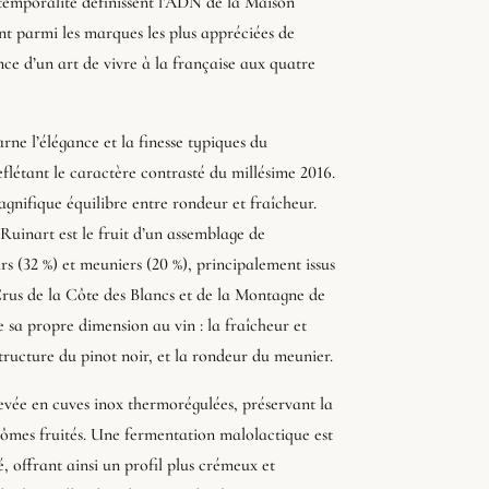
ntemporalité définissent l’ADN de la Maison
 parmi les marques les plus appréciées de
nce d’un art de vivre à la française aux quatre
ne l’élégance et la finesse typiques du
létant le caractère contrasté du millésime 2016.
agnifique équilibre entre rondeur et fraîcheur.
uinart est le fruit d’un assemblage de
s (32 %) et meuniers (20 %), principalement issus
rus de la Côte des Blancs et de la Montagne de
sa propre dimension au vin : la fraîcheur et
tructure du pinot noir, et la rondeur du meunier.
levée en cuves inox thermorégulées, préservant la
rômes fruités. Une fermentation malolactique est
é, offrant ainsi un profil plus crémeux et