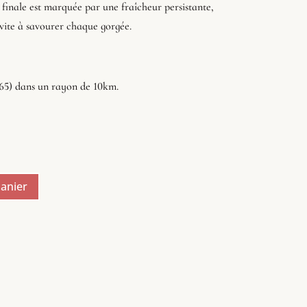
 finale est marquée par une fraîcheur persistante,
vite à savourer chaque gorgée.
(65) dans un rayon de 10km.
e
rix
ctuel
t :
8,00 €.
panier