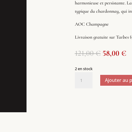
harmonieuse et persistante. La
typique du chardonnay, qui in
AOC Champagne
Livraison gratuite sur Tarbes 
Le
L
121,00
€
58,00
€
prix
p
initial
a
2 en stock
était :
es
quantité
121,00 €.
5
Ajouter au 
de
Champagne
Ruinart
millésimé
2016
75cl