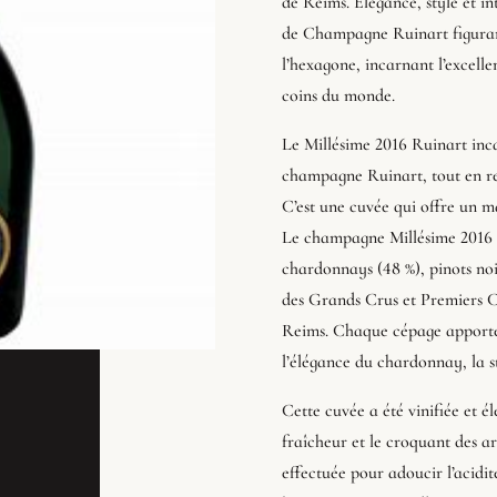
de Reims. Élégance, style et i
de Champagne Ruinart figurant
l’hexagone, incarnant l’excelle
coins du monde.
Le Millésime 2016 Ruinart incar
champagne Ruinart, tout en ref
C’est une cuvée qui offre un m
Le champagne Millésime 2016 R
chardonnays (48 %), pinots noir
des Grands Crus et Premiers C
Reims. Chaque cépage apporte 
l’élégance du chardonnay, la s
Cette cuvée a été vinifiée et é
fraîcheur et le croquant des a
effectuée pour adoucir l’acidit