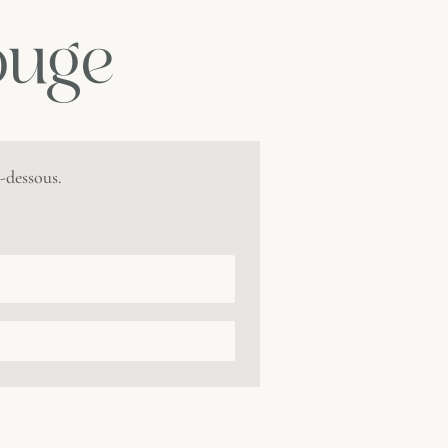
ouge
-dessous.