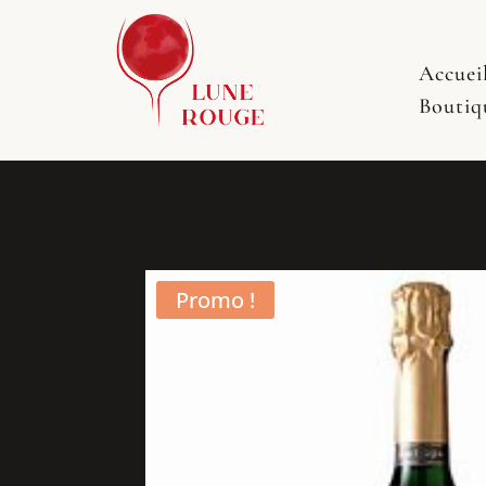
Accuei
Boutiq
Promo !