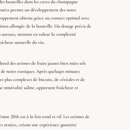
des bouteilles dans les caves du champagne
nnées permet un développement des notes
eloppement obtenu grâce au contact optimal avec
sition allongée de la bouteille. Un dosage précis de
s saveurs, mettant en valeur la complexité
îcheur naturelle du vin.
bord des arômes de fruits jaunes bien mûrs tels
is de notes exotiques. Après queluqes minutes
es plus complexes de biscuits, de céréales et de
une minéralité saline, apportant fraîcheur et
ime 2016 est à la fois rond et vif. Les arômes de
es zestées, créant une expérience gustative